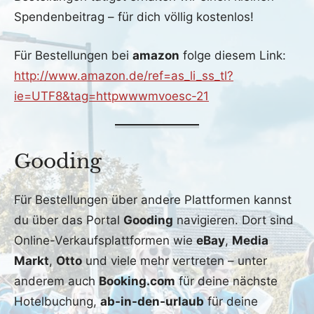
Spendenbeitrag – für dich völlig kostenlos!
Für Bestellungen bei
amazon
folge diesem Link:
http://www.amazon.de/ref=as_li_ss_tl?
ie=UTF8&tag=httpwwwmvoesc-21
Gooding
Für Bestellungen über andere Plattformen kannst
du über das Portal
Gooding
navigieren. Dort sind
Online-Verkaufsplattformen wie
eBay
,
Media
Markt
,
Otto
und viele mehr vertreten – unter
anderem auch
Booking.com
für deine nächste
Hotelbuchung,
ab-in-den-urlaub
für deine