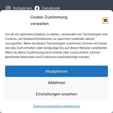
Instagram
Facebook
Cookie-Zustimmung
verwalten
Unterstütze uns mit deinem Einkauf:
Amazon
/
Gooding
Um dir ein optimales Erlebnis zu bieten, verwenden wir Technologien wie
Wie funktioniert das?
Cookies, um Geräteinformationen zu speichern und/oder darauf
zuzugreifen. Wenn du diesen Technologien zustimmst, können wir Daten
wie das Surfverhalten oder eindeutige IDs auf dieser Website verarbeiten.
Impressum
/
Datenschutzerklärung
/
Kontakt
Wenn du deine Zustimmung nicht erteilst oder zurückziehst, können
bestimmte Merkmale und Funktionen beeinträchtigt werden.
Akzeptieren
Ablehnen
Einstellungen ansehen
Datenschutzerklärung
Impressum