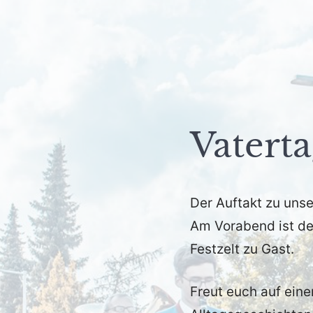
Vaterta
Veröffentlicht
von
in
Der Auftakt zu un
am
fho
Allgemein
15.
Am Vorabend ist de
März
Festzelt zu Gast.
2026
Freut euch auf ein