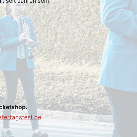
t seit Jahren sein
icketshop.
tertagsfest.de
.