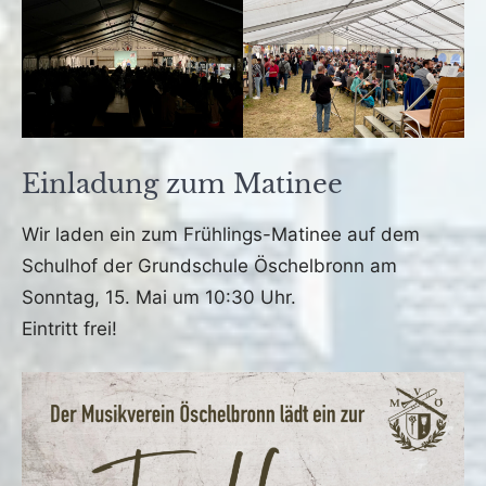
Einladung zum Matinee
Veröffentlicht
von
in
Wir laden ein zum Frühlings-Matinee auf dem
am
fho
Archiv
Schulhof der Grundschule Öschelbronn am
5.
Sonntag, 15. Mai um 10:30 Uhr.
Mai
2022
Eintritt frei!