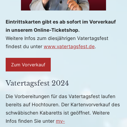
Eintrittskarten gibt es ab sofort im Vorverkauf
in unserem Online-Ticketshop.
Weitere Infos zum diesjährigen Vatertagsfest
findest du unter
www.vatertagsfest.de
.
Zum Vorverkauf
Vatertagsfest 2024
Veröffentlicht
von
in
Die Vorbereitungen für das Vatertagsfest laufen
am
fho
Archiv
bereits auf Hochtouren. Der Kartenvorverkauf des
27.
schwäbischen Kabaretts ist geöffnet. Weitere
Januar
2024
Infos finden Sie unter
mv-