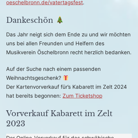
oeschelbronn.de/vatertagsfest
.
Dankeschön
Veröffentlicht
von
in
Das Jahr neigt sich dem Ende zu und wir möchten
am
fho
Archiv
uns bei allen Freunden und Helfern des
10.
Musikverein Öschelbronn recht herzlich bedanken.
Dezember
2023
Auf der Suche nach einem passenden
Weihnachtsgeschenk?
Der Kartenvorverkauf für’s Kabarett im Zelt 2024
hat bereits begonnen:
Zum Ticketshop
Vorverkauf Kabarett im Zelt
2023
Veröffentlicht
von
in
Der Online-Vorverkauf für das schwäbische