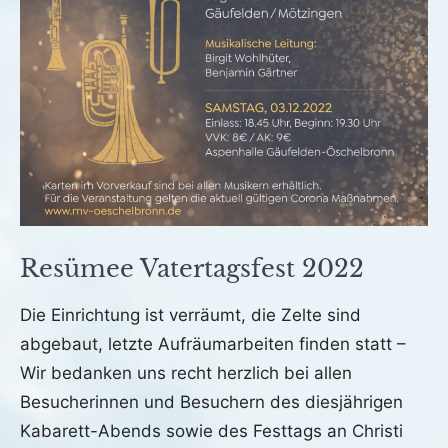
Resümee Vatertagsfest 2022
Veröffentlicht
von
in
Die Einrichtung ist verräumt, die Zelte sind
am
fho
Archiv
abgebaut, letzte Aufräumarbeiten finden statt –
28.
Wir bedanken uns recht herzlich bei allen
Mai
2022
Besucherinnen und Besuchern des diesjährigen
Kabarett-Abends sowie des Festtags an Christi