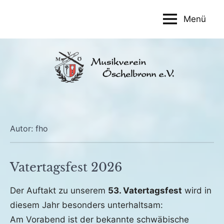
Zum
Menü
Inhalt
Musikverein
springen
Öschelbronn
e.V.
Autor:
fho
Vatertagsfest 2026
Veröffentlicht
von
in
Der Auftakt zu unserem
53. Vatertagsfest
wird in
am
fho
Allgemein
diesem Jahr besonders unterhaltsam:
15.
Am Vorabend ist der bekannte schwäbische
März