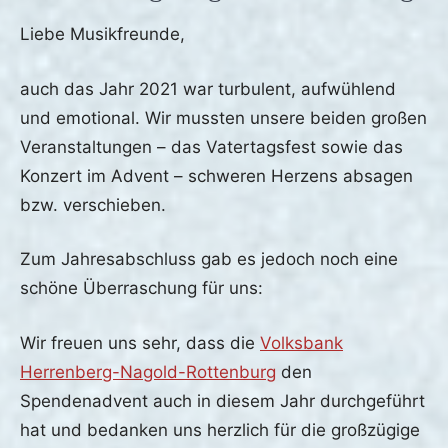
Veröffentlicht
von
in
Liebe Musikfreunde,
am
fho
Archiv
13.
auch das Jahr 2021 war turbulent, aufwühlend
Januar
und emotional. Wir mussten unsere beiden großen
2022
Veranstaltungen – das Vatertagsfest sowie das
Konzert im Advent – schweren Herzens absagen
bzw. verschieben.
Zum Jahresabschluss gab es jedoch noch eine
schöne Überraschung für uns:
Wir freuen uns sehr, dass die
Volksbank
Herrenberg-Nagold-Rottenburg
den
Spendenadvent auch in diesem Jahr durchgeführt
hat und bedanken uns herzlich für die großzügige