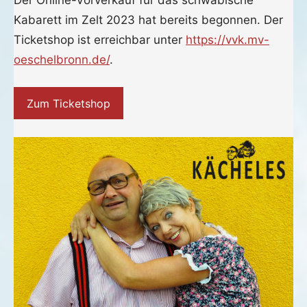
am
fho
Archiv
Kabarett im Zelt 2023 hat bereits begonnen. Der
3.
Ticketshop ist erreichbar unter
https://vvk.mv-
Dezember
2022
oeschelbronn.de/
.
Zum Ticketshop