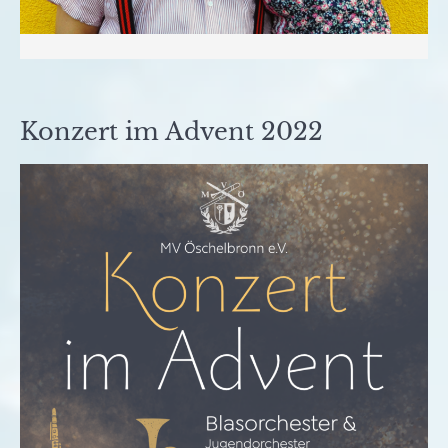
Konzert im Advent 2022
Veröffentlicht
von
in
am
fho
Archiv
14.
November
2022