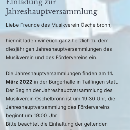
Einladung zur
Jahreshauptversammlung
Veröffentlicht
von
in
Liebe Freunde des Musikverein Öschelbronn,
am
fho
Archiv
19.
hiermit laden wir euch ganz herzlich zu dem
Februar
diesjährigen Jahreshauptversammlungen des
2022
Musikverein und des Fördervereins ein.
Die Jahreshauptversammlungen finden am
11.
März 2022
in der Bürgerhalle in Tailfingen statt.
Der Beginn der Jahreshauptversammlung des
Musikverein Öschelbronn ist um 19:30 Uhr; die
Jahreshauptversammlung des Fördervereins
beginnt um 19:00 Uhr.
Bitte beachtet die Einhaltung der geltenden