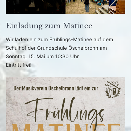
Einladung zum Matinee
Veröffentlicht
von
in
Wir laden ein zum Frühlings-Matinee auf dem
am
fho
Archiv
Schulhof der Grundschule Öschelbronn am
5.
Sonntag, 15. Mai um 10:30 Uhr.
Mai
2022
Eintritt frei!