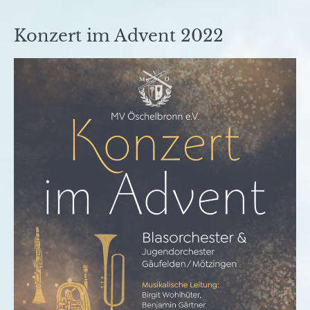
Konzert im Advent 2022
Veröffentlicht
von
in
am
fho
Archiv
14.
November
2022