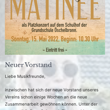
Neuer Vorstand
Veröffentlicht
von
in
Liebe Musikfreunde,
am
fho
Archiv
15.
inzwischen hat sich der neue Vorstand unseres
April
Vereins schon einige Wochen an die neue
2022
Zusammenarbeit gewöhnen können. Unter der