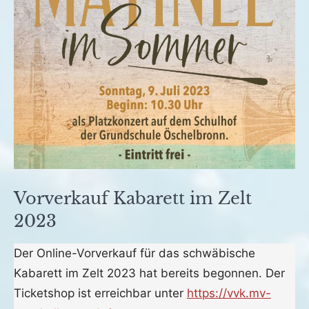
Vorverkauf Kabarett im Zelt
2023
Veröffentlicht
von
in
Der Online-Vorverkauf für das schwäbische
am
fho
Archiv
Kabarett im Zelt 2023 hat bereits begonnen. Der
3.
Ticketshop ist erreichbar unter
https://vvk.mv-
Dezember