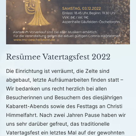
Resümee Vatertagsfest 2022
Veröffentlicht
von
in
Die Einrichtung ist verräumt, die Zelte sind
am
fho
Archiv
abgebaut, letzte Aufräumarbeiten finden statt –
28.
Wir bedanken uns recht herzlich bei allen
Mai
2022
Besucherinnen und Besuchern des diesjährigen
Kabarett-Abends sowie des Festtags an Christi
Himmelfahrt. Nach zwei Jahren Pause haben wir
uns sehr darüber gefreut, das traditionelle
Vatertagsfest ein letztes Mal auf der gewohnten