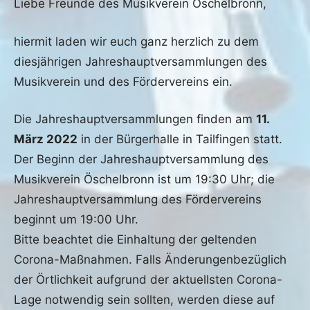
Liebe Freunde des Musikverein Öschelbronn,
am
fho
Archiv
19.
hiermit laden wir euch ganz herzlich zu dem
Februar
diesjährigen Jahreshauptversammlungen des
2022
Musikverein und des Fördervereins ein.
Die Jahreshauptversammlungen finden am
11.
März 2022
in der Bürgerhalle in Tailfingen statt.
Der Beginn der Jahreshauptversammlung des
Musikverein Öschelbronn ist um 19:30 Uhr; die
Jahreshauptversammlung des Fördervereins
beginnt um 19:00 Uhr.
Bitte beachtet die Einhaltung der geltenden
Corona-Maßnahmen. Falls Änderungenbezüglich
der Örtlichkeit aufgrund der aktuellsten Corona-
Lage notwendig sein sollten, werden diese auf