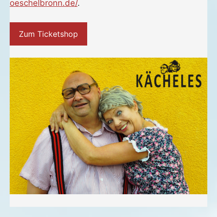
2022
oeschelbronn.de/
.
Zum Ticketshop