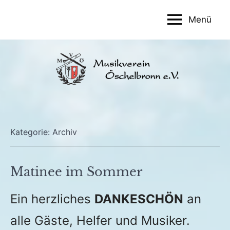
Zum
Menü
Inhalt
Musikverein
springen
Öschelbronn
e.V.
Kategorie:
Archiv
Matinee im Sommer
Veröffentlicht
von
in
Ein herzliches
DANKESCHÖN
an
am
Thorsten
Archiv
26.
Marohn
alle Gäste, Helfer und Musiker.
Juni