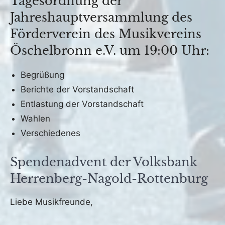
Tagesordnung der
Jahreshauptversammlung des
Förderverein des Musikvereins
Öschelbronn e.V. um 19:00 Uhr:
Begrüßung
Berichte der Vorstandschaft
Entlastung der Vorstandschaft
Wahlen
Verschiedenes
Spendenadvent der Volksbank
Herrenberg-Nagold-Rottenburg
Veröffentlicht
von
in
Liebe Musikfreunde,
am
fho
Archiv
13.